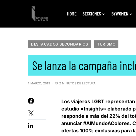
HOME
SECCIONES
BYWOMEN
DESTACADOS SECUNDARIOS
TURISMO
Se lanza la campaña inc
1 MARZO, 2019
2 MINUTOS DE LECTURA
Los viajeros LGBT representan u
estudio «Insights» elaborado 
responde a más del 22% del tot
anunciar #AlMundoAColores. Cu
ofertas 100% exclusivas para l