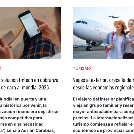
O
TURISMO
a solución fintech en cobranza
Viajes al exterior, crece la d
 de cara al mundial 2026
desde las economías regionale
undial en puerta y una
El viajero del interior planific
histórica por venir, la
viaja en grupo familiar y rese
zación financiera deja de ser
mayor anticipación para cong
taja competitiva para
precios. La internacionalizaci
irse en una necesidad
turismo comienza a reflejar e
a”, señala Adrián Carabias,
económico de provincias co