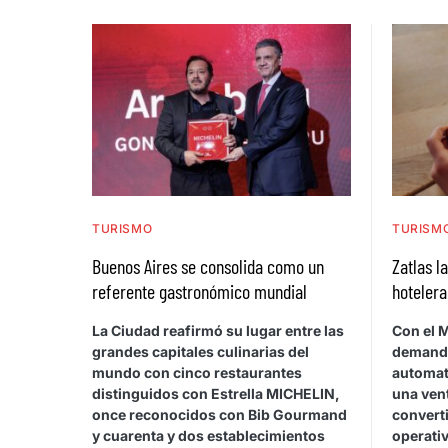
TURISMO
TURISM
Buenos Aires se consolida como un
Zatlas l
referente gastronómico mundial
hotelera
La Ciudad reafirmó su lugar entre las
Con el M
grandes capitales culinarias del
demanda 
mundo con cinco restaurantes
automati
distinguidos con Estrella MICHELIN,
una ven
once reconocidos con Bib Gourmand
convert
y cuarenta y dos establecimientos
operativ