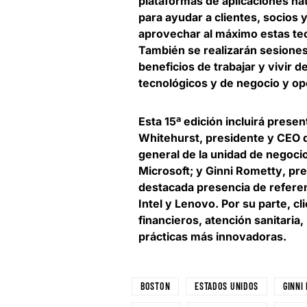
plataformas de aplicaciones nat
para ayudar a clientes, socios
aprovechar al máximo estas te
También se realizarán sesiones
beneficios de trabajar y vivir 
tecnológicos y de negocio y op
Esta 15ª edición incluirá prese
Whitehurst
, presidente y CEO 
general de la unidad de negoci
Microsoft; y
Ginni Rometty
, pr
destacada presencia de refere
Intel y Lenovo. Por su parte, cl
financieros, atención sanitaria,
prácticas más innovadoras.
BOSTON
ESTADOS UNIDOS
GINNI