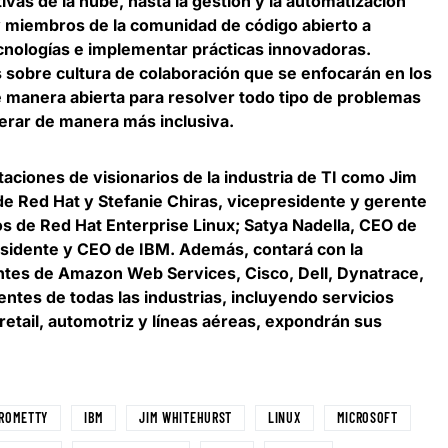
ivas de la nube, hasta la gestión y la automatización
 y miembros de la comunidad de código abierto a
cnologías e implementar prácticas innovadoras.
 sobre cultura de colaboración que se enfocarán en los
de manera abierta para resolver todo tipo de problemas
erar de manera más inclusiva.
ntaciones de visionarios de la industria de TI como
Jim
de Red Hat y
Stefanie Chiras
, vicepresidente y gerente
os de Red Hat Enterprise Linux;
Satya Nadella
, CEO de
esidente y CEO de IBM. Además, contará con la
ntes de Amazon Web Services, Cisco, Dell, Dynatrace,
ientes de todas las industrias, incluyendo servicios
 retail, automotriz y líneas aéreas, expondrán sus
 ROMETTY
IBM
JIM WHITEHURST
LINUX
MICROSOFT