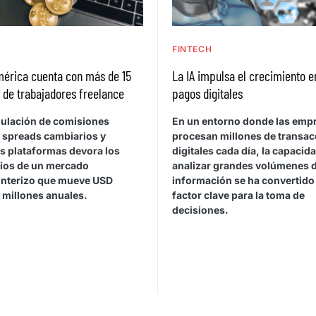
H
FINTECH
mérica cuenta con más de 15
La IA impulsa el crecimiento e
 de trabajadores freelance
pagos digitales
ulación de comisiones
En un entorno donde las emp
, spreads cambiarios y
procesan millones de transa
es plataformas devora los
digitales cada día, la capacid
ios de un mercado
analizar grandes volúmenes 
onterizo que mueve USD
información se ha convertido
 millones anuales.
factor clave para la toma de
decisiones.