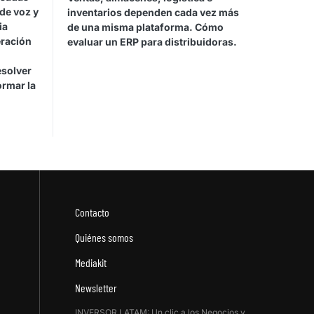
de voz y
inventarios dependen cada vez más
ia
de una misma plataforma. Cómo
eración
evaluar un ERP para distribuidoras.
esolver
ormar la
Contacto
Quiénes somos
Mediakit
Newsletter
INVERSOR LATAM: Un clic a los Negocios y