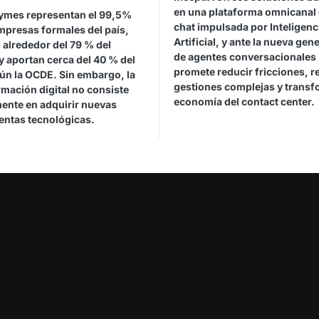
en una plataforma omnicanal 
ymes representan el 99,5%
chat impulsada por Inteligenc
mpresas formales del país,
Artificial, y ante la nueva gen
 alrededor del 79 % del
de agentes conversacionales
y aportan cerca del 40 % del
promete reducir fricciones, r
gún la OCDE. Sin embargo, la
gestiones complejas y transf
mación digital no consiste
economía del contact center.
ente en adquirir nuevas
entas tecnológicas.