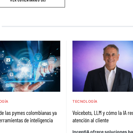
OGÍA
TECNOLOGÍA
de las pymes colombianas ya
Voicebots, LLM y cómo la IA re
herramientas de inteligencia
atención al cliente
l
InceptIA ofrece soluciones b