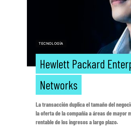
TECNOLOGÍA
Hewlett Packard Enter
Networks
La transacción duplica el tamaño del negoci
la oferta de la compañía a áreas de mayor m
rentable de los ingresos a largo plazo.