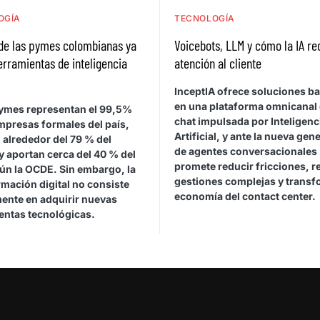
OGÍA
TECNOLOGÍA
de las pymes colombianas ya
Voicebots, LLM y cómo la IA re
herramientas de inteligencia
atención al cliente
l
InceptIA ofrece soluciones b
en una plataforma omnicanal 
ymes representan el 99,5%
chat impulsada por Inteligenc
mpresas formales del país,
Artificial, y ante la nueva gen
 alrededor del 79 % del
de agentes conversacionales
y aportan cerca del 40 % del
promete reducir fricciones, r
gún la OCDE. Sin embargo, la
gestiones complejas y transf
mación digital no consiste
economía del contact center.
ente en adquirir nuevas
entas tecnológicas.