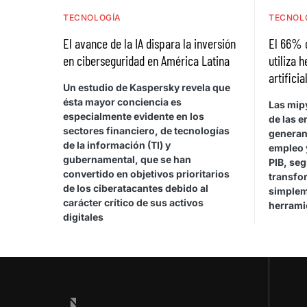
TECNOLOGÍA
TECNOL
El avance de la IA dispara la inversión
El 66% 
en ciberseguridad en América Latina
utiliza 
artificia
Un estudio de Kaspersky revela que
ésta mayor conciencia es
Las mip
especialmente evidente en los
de las e
sectores financiero, de tecnologías
generan
de la información (TI) y
empleo 
gubernamental, que se han
PIB, se
convertido en objetivos prioritarios
transfor
de los ciberatacantes debido al
simplem
carácter crítico de sus activos
herrami
digitales