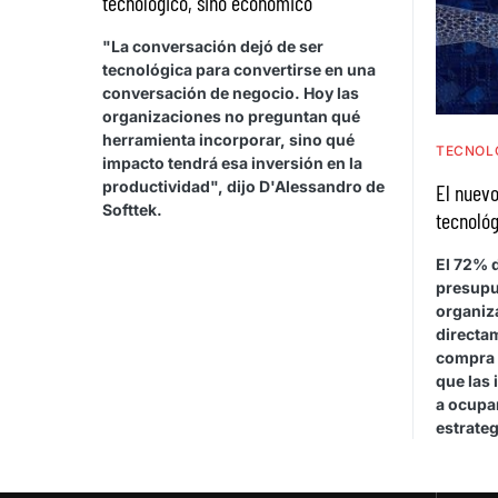
tecnológico, sino económico
"La conversación dejó de ser
tecnológica para convertirse en una
conversación de negocio. Hoy las
organizaciones no preguntan qué
herramienta incorporar, sino qué
TECNOL
impacto tendrá esa inversión en la
productividad", dijo D'Alessandro de
El nuevo
Softtek.
tecnológ
El 72% d
presupu
organiza
directa
compra 
que las 
a ocupar
estrateg