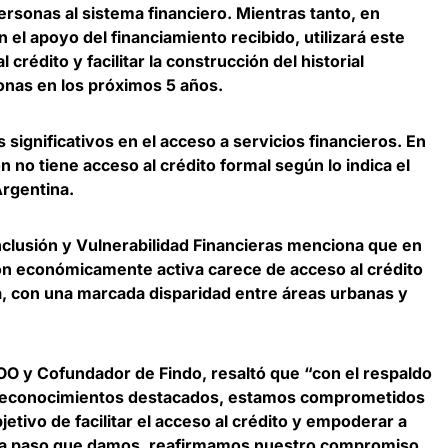
ersonas al sistema financiero. Mientras tanto, en
n el apoyo del financiamiento recibido, utilizará este
l crédito y facilitar la construcción del historial
onas en los próximos 5 años
.
 significativos en el acceso a servicios financieros.
En
n no tiene acceso al crédito formal
según lo indica el
Argentina.
nclusión y Vulnerabilidad Financieras menciona que
en
ón económicamente activa carece de acceso al crédito
a, con una marcada disparidad entre áreas urbanas y
COO y Cofundador de Findo
, resaltó que “con el respaldo
y reconocimientos destacados, estamos comprometidos
etivo de facilitar el acceso al crédito y empoderar a
a paso que damos, reafirmamos nuestro compromiso