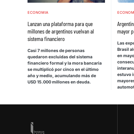
ECONOMIA
ECONOM
Lanzan una plataforma para que
Argentin
millones de argentinos vuelvan al
mayor p
sistema financiero
Las exp
Brasil a
Casi 7 millones de personas
en mayo
quedaron excluidas del sistema
consecu
financiero formal y la mora bancaria
interan
se multiplicó por cinco en el último
estuvo 
año y medio, acumulando más de
mayores
USD 15.000 millones en deuda.
automot