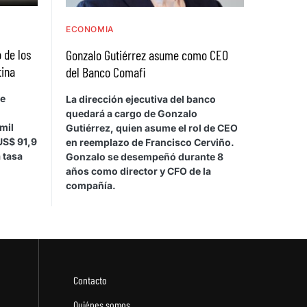
ECONOMIA
 de los
Gonzalo Gutiérrez asume como CEO
tina
del Banco Comafi
de
La dirección ejecutiva del banco
quedará a cargo de Gonzalo
mil
Gutiérrez, quien asume el rol de CEO
US$ 91,9
en reemplazo de Francisco Cerviño.
 tasa
Gonzalo se desempeñó durante 8
años como director y CFO de la
compañía.
Contacto
Quiénes somos