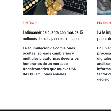
FINTECH
FINTEC
Latinoamérica cuenta con más de 15
La IA im
millones de trabajadores freelance
pagos di
La acumulación de comisiones
En un e
ocultas, spreads cambiarios y
procesa
múltiples plataformas devora los
digitale
honorarios de un mercado
analiza
transfronterizo que mueve USD
informa
847.000 millones anuales.
factor c
decisio