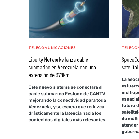
TELECOMUNICACIONES
TELECO
Liberty Networks lanza cable
SpaceCo
submarino en Venezuela con una
satelita
extensión de 378km
La asoc
esfuerz
Este nuevo sistema se conectará al
multiop
cable submarino Festoon de CANTV
espacial
mejorando la conectividad para toda
futuro 
Venezuela, y se espera que reduzca
satelita
drásticamente la latencia hacia los
de múlt
contenidos digitales más relevantes.
atender
guberna