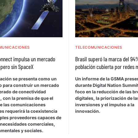
MUNICACIONES
TELECOMUNICACIONES
nnect impulsa un mercado
Brasil superó la marca del 94
l pero sin SpaceX
población cubierta por redes 
iación se presenta como un
Un informe de la GSMA prese
o para construir un mercado
durante Digital Nation Summit
erado de conectividad
foco en la reducción de las b
, con la premisa de que el
digitales, la priorización de la
de las comunicaciones
inversiones y el impulso a la
les requerirá la coexistencia
innovación.
iples proveedores capaces de
 necesidades comerciales,
mentales y sociales.