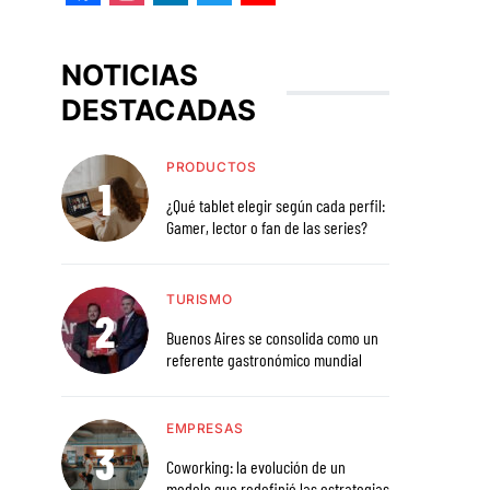
Facebook
Instagram
LinkedIn
Twitter
YouTube
NOTICIAS
DESTACADAS
PRODUCTOS
¿Qué tablet elegir según cada perfil:
Gamer, lector o fan de las series?
TURISMO
Buenos Aires se consolida como un
referente gastronómico mundial
EMPRESAS
Coworking: la evolución de un
modelo que redefinió las estrategias