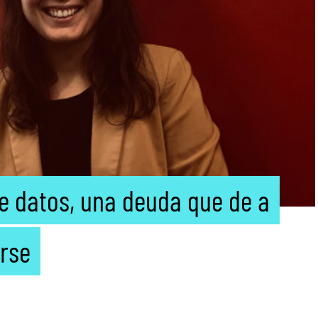
de datos, una deuda que de a
rse