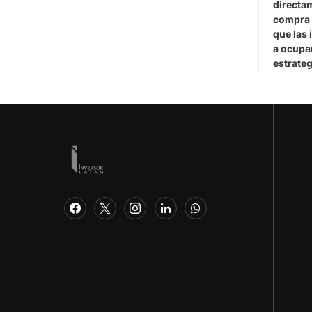
directa
compra 
que las 
a ocupar
estrateg