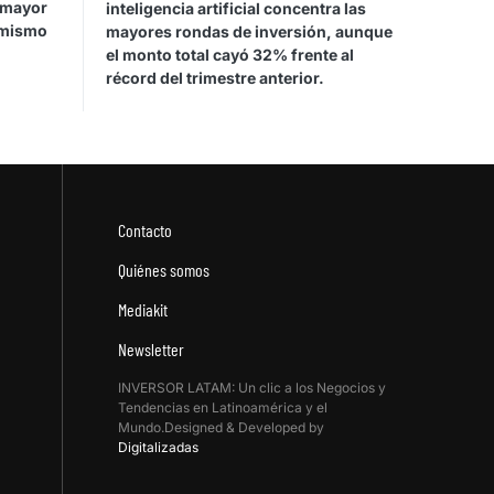
 mayor
inteligencia artificial concentra las
 mismo
mayores rondas de inversión, aunque
el monto total cayó 32% frente al
récord del trimestre anterior.
Contacto
Quiénes somos
Mediakit
Newsletter
INVERSOR LATAM: Un clic a los Negocios y
Tendencias en Latinoamérica y el
Mundo.Designed & Developed by
Digitalizadas