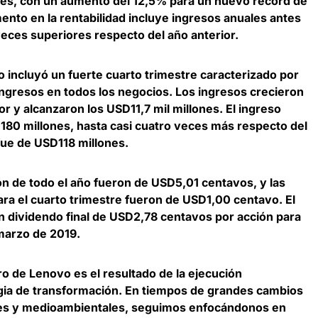
nes, con un aumento del 12,5% para un nuevo record de
ento en la rentabilidad incluye ingresos anuales antes
eces superiores respecto del año anterior.
o incluyó un fuerte cuarto trimestre caracterizado por
ingresos en todos los negocios
. Los ingresos crecieron
r y alcanzaron los USD11,7 mil millones
. El ingreso
80 millones, hasta casi cuatro veces más respecto del
fue de USD118 millones.
ón de todo el año fueron de USD5,01 centavos, y las
ara el cuarto trimestre fueron de USD1,00 centavo.
El
n dividendo final de USD2,78 centavos por acción
para
e marzo de 2019.
ro de Lenovo es el resultado de la ejecución
egia de transformación. En tiempos de grandes cambios
les y medioambientales, seguimos enfocándonos en