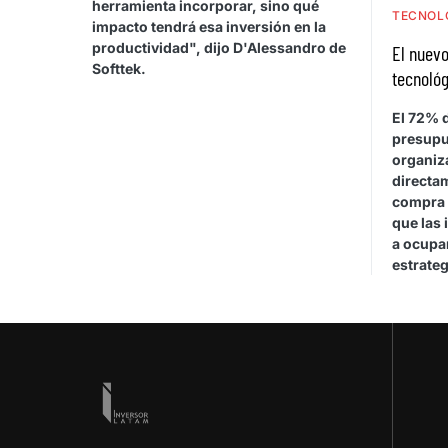
herramienta incorporar, sino qué
TECNOL
impacto tendrá esa inversión en la
productividad", dijo D'Alessandro de
El nuevo
Softtek.
tecnológ
El 72% d
presupu
organiza
directa
compra 
que las 
a ocupar
estrateg