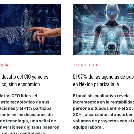
OGÍA
TECNOLOGÍA
 desafío del CIO ya no es
El 97% de las agencias de pub
ico, sino económico
en México prioriza la IA
e los CFO lidera el
El análisis cualitativo revela
esto tecnológico de sus
incrementos en la rentabilida
ciones y el 41% participa
persona situados entre el 20%
mente en las decisiones de
30%, alcanzados al absorber
de tecnología, una señal de
volumen de proyectos con el
inversiones digitales pasaron
equipo laboral.
 un lugar central en la