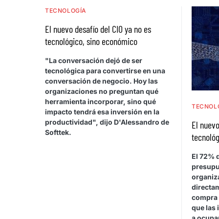
TECNOLOGÍA
El nuevo desafío del CIO ya no es
tecnológico, sino económico
"La conversación dejó de ser
tecnológica para convertirse en una
conversación de negocio. Hoy las
organizaciones no preguntan qué
herramienta incorporar, sino qué
TECNOL
impacto tendrá esa inversión en la
productividad", dijo D'Alessandro de
El nuevo
Softtek.
tecnológ
El 72% d
presupu
organiza
directa
compra 
que las 
a ocupar