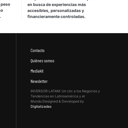
l peso
en busca de experiencias más
mo
accesibles, personalizadas y
.
financieramente controladas.
Contacto
Quiénes somos
Mediakit
Newsletter
INVERSOR LATAM: Un clic a los Negocios y
Tendencias en Latinoamérica y el
Mundo.Designed & Developed by
Digitalizadas