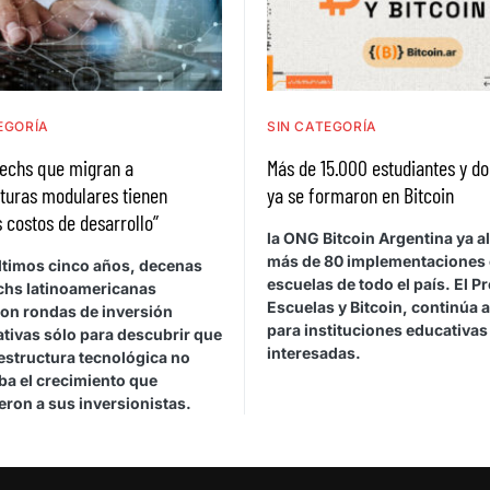
EGORÍA
SIN CATEGORÍA
techs que migran a
Más de 15.000 estudiantes y d
turas modulares tienen
ya se formaron en Bitcoin
costos de desarrollo”
la ONG Bitcoin Argentina ya a
más de 80 implementaciones
últimos cinco años, decenas
escuelas de todo el país. El P
echs latinoamericanas
Escuelas y Bitcoin, continúa 
ron rondas de inversión
para instituciones educativas
ativas sólo para descubrir que
interesadas.
estructura tecnológica no
ba el crecimiento que
ron a sus inversionistas.