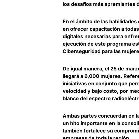
los desafíos más apremiantes d
En el ámbito de las habilidades 
en
ofrecer capacitación a toda
digitales necesarias para enfr
ejecución de este programa es
Ciberseguridad para las mujeres
De igual manera, el 25 de marzo
llegará a 6,000 mujeres. Refere
iniciativas en conjunto que per
velocidad y bajo costo
, por me
blanco del espectro radioeléctr
Ambas partes concuerdan en la
un hito importante en la consol
también
fortalece su compromis
empresas de toda la región
.