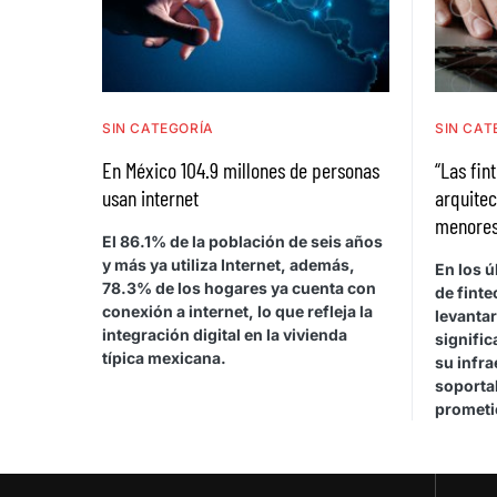
SIN CATEGORÍA
SIN CAT
En México 104.9 millones de personas
“Las fin
usan internet
arquitec
menores 
El 86.1% de la población de seis años
y más ya utiliza Internet, además,
En los 
78.3% de los hogares ya cuenta con
de fint
conexión a internet, lo que refleja la
levanta
integración digital en la vivienda
signific
típica mexicana.
su infra
soporta
prometie