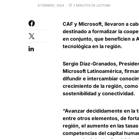
6 FEBRERO, 2024
2 MINUTOS DE LECTURA
CAF
y
Microsoft
, llevaron a c
destinado a formalizar la coop
en conjunto, que beneficien a A
tecnológica en la región.
Sergio Díaz-Granados, Preside
Microsoft Latinoamérica
, firma
difundir e intercambiar conocim
crecimiento de la región, como in
sostenibilidad y conectividad.
“Avanzar decididamente en la t
entre otros elementos, de
fort
región
, el aumento en las tasas
competencias del capital human