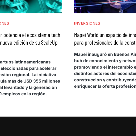
ONES
INVERSIONES
r potencia el ecosistema tech
Mapei World un espacio de inn
 nueva edición de su ScaleUp
para profesionales de la cons
m
Mapei inauguró en Buenos Ai
hub de conocimiento y netwo
tartups latinoamericanas
promoviendo el intercambio e
seleccionadas para acelerar
distintos actores del ecosiste
sión regional. La iniciativa
construcción y contribuyend
ula más de USD 355 millones
enriquecer la oferta profesion
al levantado y la generación
0 empleos en la región.