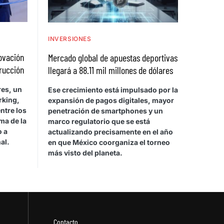
INVERSIONES
ovación
Mercado global de apuestas deportivas
trucción
llegará a 88.11 mil millones de dólares
res, un
Ese crecimiento está impulsado por la
rking,
expansión de pagos digitales, mayor
ntre los
penetración de smartphones y un
ma de la
marco regulatorio que se está
o a
actualizando precisamente en el año
al.
en que México coorganiza el torneo
más visto del planeta.
Contacto