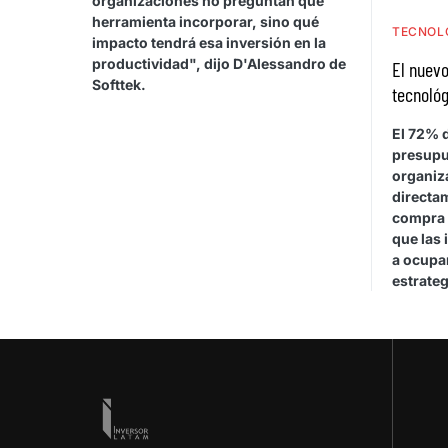
organizaciones no preguntan qué
herramienta incorporar, sino qué
TECNOL
impacto tendrá esa inversión en la
productividad", dijo D'Alessandro de
El nuevo
Softtek.
tecnológ
El 72% d
presupu
organiza
directa
compra 
que las 
a ocupar
estrateg