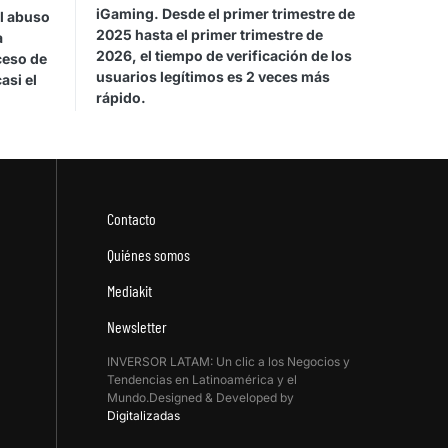
iGaming. Desde el primer trimestre de
el abuso
2025 hasta el primer trimestre de
a
2026, el tiempo de verificación de los
ceso de
usuarios legítimos es 2 veces más
asi el
rápido.
Contacto
Quiénes somos
Mediakit
Newsletter
INVERSOR LATAM: Un clic a los Negocios y
Tendencias en Latinoamérica y el
Mundo.Designed & Developed by
Digitalizadas