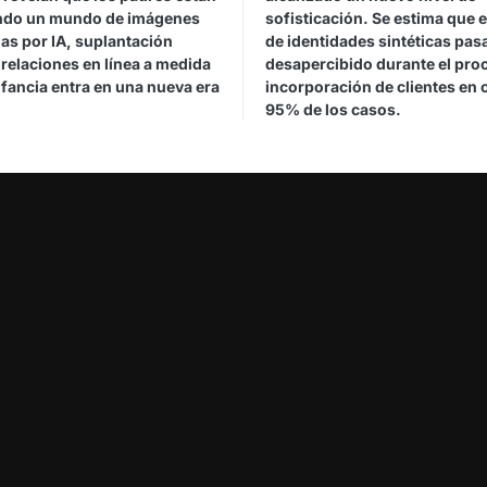
do un mundo de imágenes
sofisticación. Se estima que 
as por IA, suplantación
de identidades sintéticas pas
y relaciones en línea a medida
desapercibido durante el pro
nfancia entra en una nueva era
incorporación de clientes en c
95% de los casos.