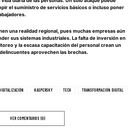
vida diaria de las personas
. Un solo ataque puede
pir el suministro de servicios básicos o incluso poner
rabajadores.
nen una realidad regional, pues
muchas empresas aún
der sus sistemas industriales
. La falta de inversión en
itoreo y la escasa capacitación del personal crean un
erdelincuentes aprovechen las brechas.
DIGITALIZACIÓN
KASPERSKY
TECH
TRANSFORMACIÓN DIGITAL
VER COMENTARIOS (0)