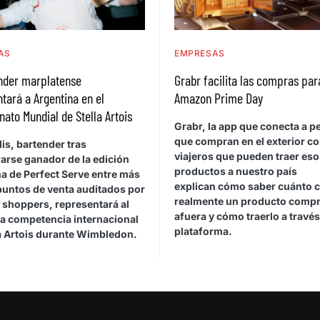
AS
EMPRESAS
ender marplatense
Grabr facilita las compras par
tará a Argentina en el
Amazon Prime Day
to Mundial de Stella Artois
Grabr, la app que conecta a 
que compran en el exterior c
is, bartender tras
viajeros que pueden traer eso
arse ganador de la edición
productos a nuestro país
a de Perfect Serve entre más
explican cómo saber cuánto 
puntos de venta auditados por
realmente un producto comp
 shoppers, representará al
afuera y cómo traerlo a través
la competencia internacional
plataforma.
la Artois durante Wimbledon.