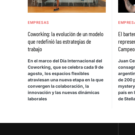
EMPRESAS
EMPRES
Coworking: la evolución de un modelo
El bart
que redefinió las estrategias de
represen
trabajo
Campeona
En el marco del Día Internacional del
Juan Cel
Coworking, que se celebra cada 9 de
consagr
agosto, los espacios flexibles
argentin
atraviesan una nueva etapa en la que
de 200 
convergen la colaboración, la
mystery
innovación y las nuevas dinámicas
país en 
laborales
de Stel