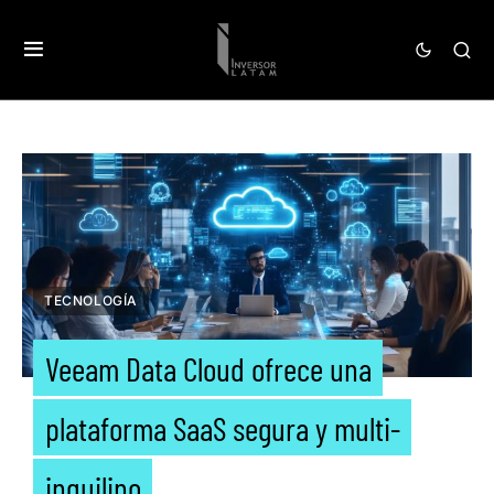
TECNOLOGÍA
Veeam Data Cloud ofrece una
plataforma SaaS segura y multi-
inquilino