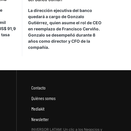
de
La dirección ejecutiva del banco
quedará a cargo de Gonzalo
mil
Gutiérrez, quien asume el rol de CEO
US$ 91,9
en reemplazo de Francisco Cerviño.
 tasa
Gonzalo se desempeñó durante 8
años como director y CFO de la
compañía.
Contacto
Quiénes somos
Mediakit
Newsletter
INVERSOR LATAM: Un clic a los Negocios y