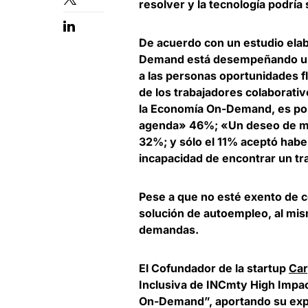
resolver y la tecnología podría 
De acuerdo con un estudio ela
Demand
está desempeñando un 
a las personas oportunidades f
de los trabajadores colaborativo
la Economía On-Demand, es por
agenda» 46%; «Un deseo de mayo
32%; y sólo el 11% aceptó habe
incapacidad de encontrar un tr
Pese a que no esté exento de 
solución de autoempleo, al mis
demandas.
El Cofundador de la startup
Ca
Inclusiva de INCmty High Impa
On-Demand”, aportando su expe