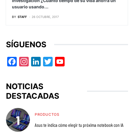
investigación ¿Cuánto tiempo de su vida ahorra un
usuario usando…
BY
STAFF
26 OCTUBRE, 2017
SÍGUENOS
Facebook
Instagram
LinkedIn
Twitter
YouTube
NOTICIAS
DESTACADAS
PRODUCTOS
Asus te indica cómo elegir tu próxima notebook con IA