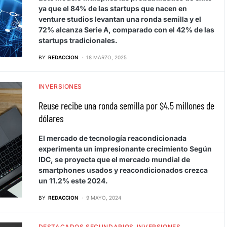
ya que el 84% de las startups que nacen en
venture studios levantan una ronda semilla y el
72% alcanza Serie A, comparado con el 42% de las
startups tradicionales.
BY
REDACCION
18 MARZO, 2025
INVERSIONES
Reuse recibe una ronda semilla por $4.5 millones de
dólares
El mercado de tecnología reacondicionada
experimenta un impresionante crecimiento Según
IDC, se proyecta que el mercado mundial de
smartphones usados y reacondicionados crezca
un 11.2% este 2024.
BY
REDACCION
9 MAYO, 2024
DESTACADOS SECUNDARIOS
INVERSIONES