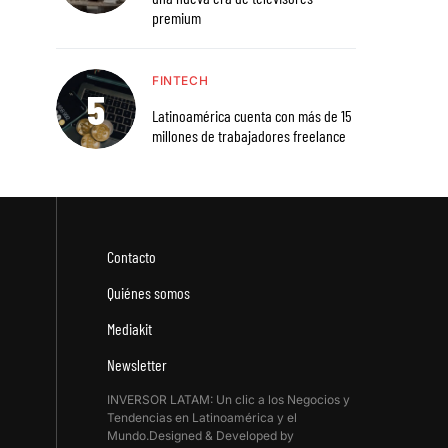
premium
FINTECH
Latinoamérica cuenta con más de 15
millones de trabajadores freelance
Contacto
Quiénes somos
Mediakit
Newsletter
INVERSOR LATAM: Un clic a los Negocios y
Tendencias en Latinoamérica y el
Mundo.Designed & Developed by