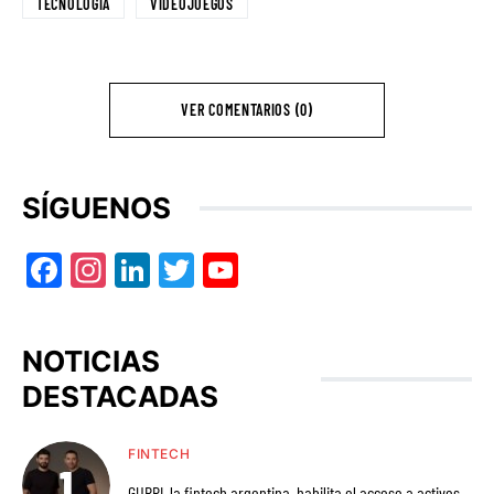
TECNOLOGÍA
VIDEOJUEGOS
VER COMENTARIOS (0)
SÍGUENOS
Facebook
Instagram
LinkedIn
Twitter
YouTube
NOTICIAS
DESTACADAS
FINTECH
GURPI, la fintech argentina, habilita el acceso a activos