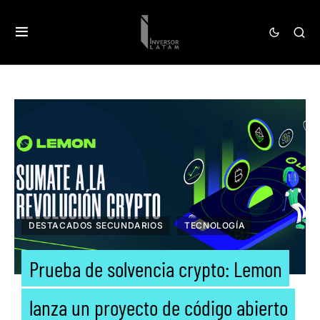
DESTACADOS SECUNDARIOS
TECNOLOGÍA
Prueba de solvencia crypto: Lemon
lanza un proyecto de código abierto