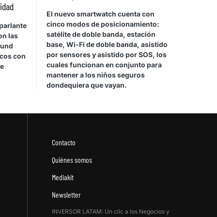
vidad
El nuevo smartwatch cuenta con
cinco modos de posicionamiento:
parlante
satélite de doble banda, estación
on las
base, Wi-Fi de doble banda, asistido
ound
por sensores y asistido por SOS, los
icos con
cuales funcionan en conjunto para
de
mantener a los niños seguros
dondequiera que vayan.
Contacto
Quiénes somos
Mediakit
Newsletter
INVERSOR LATAM: Un clic a los Negocios y