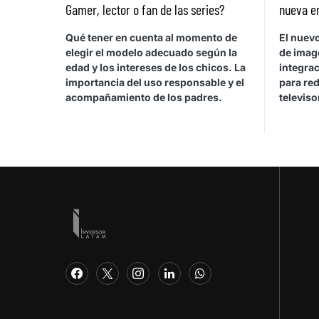
Gamer, lector o fan de las series?
nueva e
Qué tener en cuenta al momento de
El nuev
elegir el modelo adecuado según la
de image
edad y los intereses de los chicos. La
integra
importancia del uso responsable y el
para red
acompañamiento de los padres.
televis