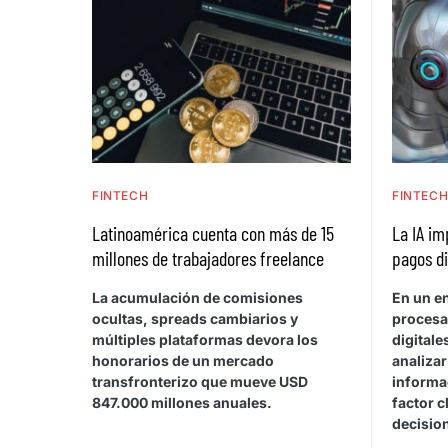
FINTECH
FINTEC
Latinoamérica cuenta con más de 15
La IA im
millones de trabajadores freelance
pagos di
La acumulación de comisiones
En un e
ocultas, spreads cambiarios y
procesa
múltiples plataformas devora los
digitale
honorarios de un mercado
analiza
transfronterizo que mueve USD
informa
847.000 millones anuales.
factor c
decisio