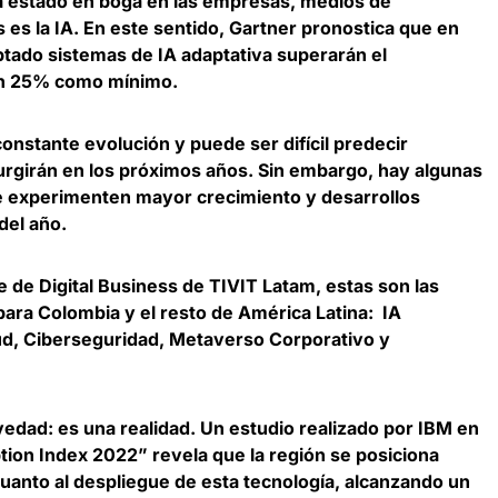
a estado en boga en las empresas, medios de
 es la IA. En este sentido, Gartner pronostica que
en
tado sistemas de IA adaptativa superarán el
n 25% como mínimo.
constante evolución y
puede ser difícil predecir
rgirán en los próximos años
. Sin embargo, hay algunas
 experimenten mayor crecimiento y desarrollos
 del año.
e de Digital Business de TIVIT Latam
, estas son las
para Colombia y el resto de América Latina: IA
ud, Ciberseguridad, Metaverso Corporativo y
vedad: es una realidad. Un estudio realizado por IBM en
ption Index 2022” revela que
la región se posiciona
uanto al despliegue de esta tecnología
, alcanzando un