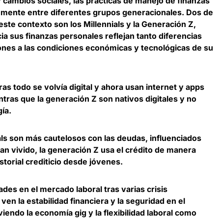
y cambios sociales,
las prácticas de manejo de finanzas
emente entre diferentes grupos generacionales
. Dos de
ste contexto son los Millennials y la Generación Z,
a sus finanzas personales reflejan tanto diferencias
nes a las condiciones económicas y tecnológicas de su
ras todo se volvía digital y ahora usan internet y apps
ntras que la
generación Z son nativos digitales y no
gía
.
als son más cautelosos con las deudas, influenciados
an vivido, la
generación Z usa el crédito de manera
storial crediticio desde jóvenes
.
tades en el mercado laboral tras varias crisis
ven la estabilidad financiera y la seguridad en el
viendo la economía gig y la flexibilidad laboral como