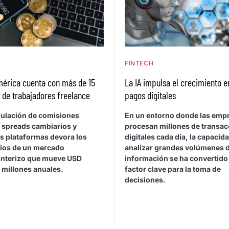
H
FINTECH
mérica cuenta con más de 15
La IA impulsa el crecimiento e
 de trabajadores freelance
pagos digitales
ulación de comisiones
En un entorno donde las emp
, spreads cambiarios y
procesan millones de transa
es plataformas devora los
digitales cada día, la capacid
ios de un mercado
analizar grandes volúmenes 
onterizo que mueve USD
información se ha convertido
 millones anuales.
factor clave para la toma de
decisiones.