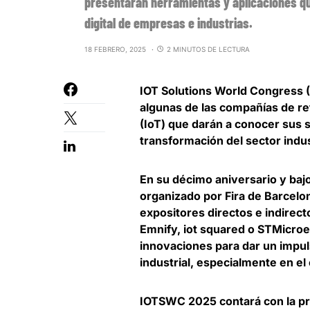
presentarán herramientas y aplicaciones qu
digital de empresas e industrias.
18 FEBRERO, 2025
2 MINUTOS DE LECTURA
IOT Solutions World Congress
(
algunas de las compañías de re
(IoT) que darán a conocer sus s
transformación del sector indus
En su décimo aniversario y bajo 
organizado por Fira de Barcelo
expositores directos e indirec
Emnify, iot squared o STMicroe
innovaciones para dar un impul
industrial
, especialmente en el 
IOTSWC 2025 contará con la pr