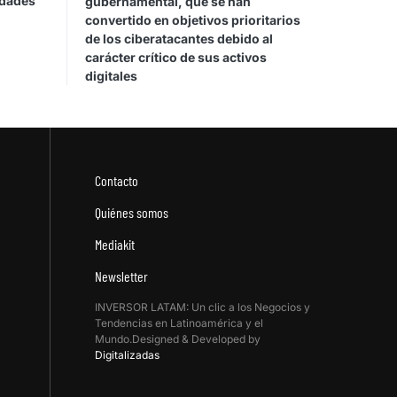
idades
gubernamental, que se han
convertido en objetivos prioritarios
de los ciberatacantes debido al
carácter crítico de sus activos
digitales
Contacto
Quiénes somos
Mediakit
Newsletter
INVERSOR LATAM: Un clic a los Negocios y
Tendencias en Latinoamérica y el
Mundo.Designed & Developed by
Digitalizadas