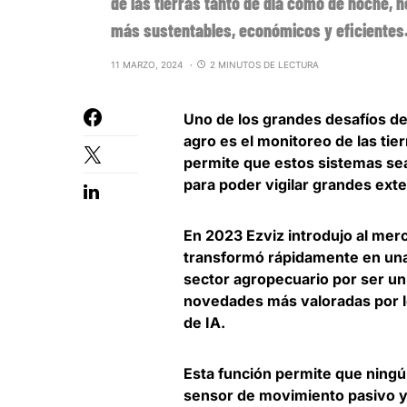
de las tierras tanto de día como de noche, 
más sustentables, económicos y eficientes
11 MARZO, 2024
2 MINUTOS DE LECTURA
Uno de los grandes desafíos de 
agro es el monitoreo de las tie
permite que
estos sistemas se
para poder vigilar grandes ex
En 2023
Ezviz
introdujo al mer
transformó rápidamente en una
sector agropecuario por ser u
novedades más valoradas por lo
de IA.
Esta función permite que ningú
sensor de movimiento pasivo y 