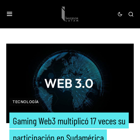
TECNOLOGÍA
Gaming Web3 multiplicó 17 veces su
participación en Sudamérica