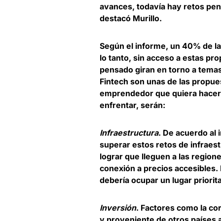
avances, todavía hay retos pend
destacó Murillo.
Según el informe, un 40% de la
lo tanto, sin acceso a estas p
pensado giran en torno a temas
Fintech son unas de las propues
emprendedor que quiera hacer 
enfrentar, serán:
Infraestructura
. De acuerdo al
superar estos retos de infraes
lograr que lleguen a las region
conexión a precios accesibles. P
debería ocupar un lugar priorit
Inversión
. Factores como la cor
y proveniente de otros países a