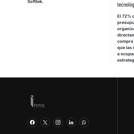
Softtek.
tecnológ
El 72% d
presupu
organiza
directa
compra 
que las 
a ocupar
estrateg