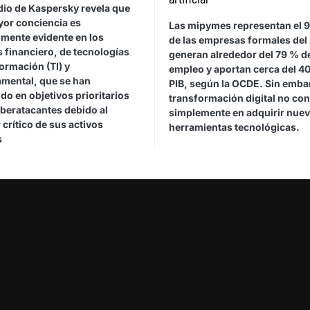
dio de Kaspersky revela que
yor conciencia es
Las mipymes representan el 
lmente evidente en los
de las empresas formales del 
 financiero, de tecnologías
generan alrededor del 79 % d
formación (TI) y
empleo y aportan cerca del 40
mental, que se han
PIB, según la OCDE. Sin embar
do en objetivos prioritarios
transformación digital no con
iberatacantes debido al
simplemente en adquirir nue
 crítico de sus activos
herramientas tecnológicas.
s