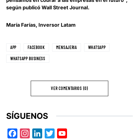
pensamos en cobrar a las empresas en el futuro”,
según publicó Wall Street Journal.
María Farías, Inversor Latam
APP
FACEBOOK
MENSAJERIA
WHATSAPP
WHATSAPP BUSINESS
VER COMENTARIOS (0)
SÍGUENOS
Facebook
Instagram
LinkedIn
Twitter
YouTube