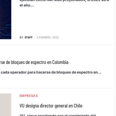
el año…
BY
STAFF
3 FEBRERO, 2020
erse de bloques de espectro en Colombia
ertó cada operador para hacerse de bloques de espectro en…
EMPRESAS
VU designa director general en Chile
VU, sigue apostando por el crecimiento del