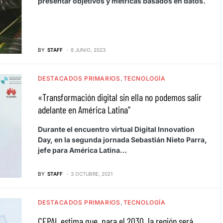
presentar objetivos y métricas basados en datos.
BY
STAFF
8 JUNIO, 2023
DESTACADOS PRIMARIOS
TECNOLOGÍA
«Transformación digital sin ella no podemos salir
adelante en América Latina”
Durante el encuentro virtual Digital Innovation
Day, en la segunda jornada Sebastián Nieto Parra,
jefe para América Latina…
BY
STAFF
3 OCTUBRE, 2021
DESTACADOS PRIMARIOS
TECNOLOGÍA
CEPAL estima que, para el 2030, la región será