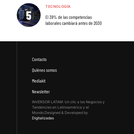
TECNOLOGÍA
El 39% de las competencias
laborales cambiará antes de 2030
Contacto
Quiénes somos
Mediakit
Newsletter
INVERSOR LATAM: Un clic a los Negocios y
Tendencias en Latinoamérica y el
Mundo.Designed & Developed by
Digitalizadas