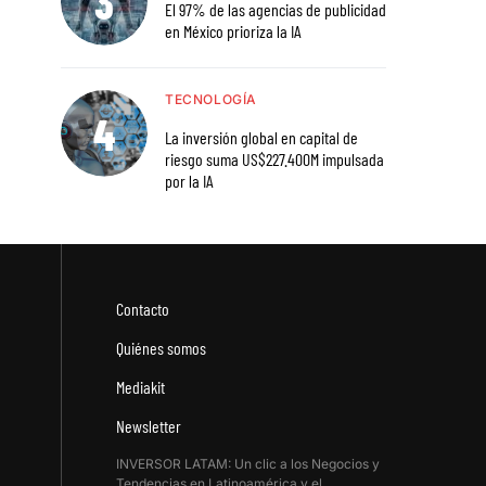
El 97% de las agencias de publicidad
en México prioriza la IA
TECNOLOGÍA
La inversión global en capital de
riesgo suma US$227.400M impulsada
por la IA
Contacto
Quiénes somos
Mediakit
Newsletter
INVERSOR LATAM: Un clic a los Negocios y
Tendencias en Latinoamérica y el