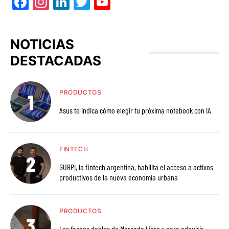
Facebook
Instagram
LinkedIn
Twitter
YouTube
NOTICIAS
DESTACADAS
PRODUCTOS
Asus te indica cómo elegir tu próxima notebook con IA
FINTECH
GURPI, la fintech argentina, habilita el acceso a activos
productivos de la nueva economía urbana
PRODUCTOS
Las fechas dobles de Mercado Libre y para adquirir