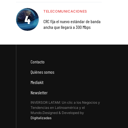
TELECOMUNICACIONES
CRC fija el nuevo estándar de banda
ancha que llegará a 300 Mbps
Contacto
Quiénes somos
Mediakit
Newsletter
INVERSOR LATAM: Un clic a los Negocios y
Tendencias en Latinoamérica y el
Mundo.Designed & Developed by
Digitalizadas