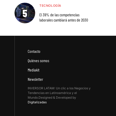
TECNOLOGÍA
El 39% de las competencias
laborales cambiará antes de 2030
Contacto
Quiénes somos
Mediakit
Newsletter
INVERSOR LATAM: Un clic a los Negocios y
Tendencias en Latinoamérica y el
Mundo.Designed & Developed by
Digitalizadas