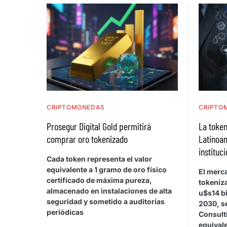
CRIPTOMONEDAS
CRIPTO
Prosegur Digital Gold permitirá
La token
comprar oro tokenizado
Latinoa
instituc
Cada token representa el valor
equivalente a 1 gramo de oro físico
El merca
certificado de máxima pureza,
tokeniz
almacenado en instalaciones de alta
u$s14 bi
seguridad y sometido a auditorías
2030, s
periódicas
Consult
equivale