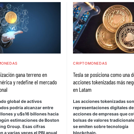
MONEDAS
CRIPTOMONEDAS
ización gana terreno en
Tesla se posiciona como una d
mérica y redefine el mercado
acciones tokenizadas más neg
ional
en Latam
do global de activos
Las acciones tokenizadas so
ados podría alcanzar entre
representaciones digitales de
llones y u$s16 billones hacia
acciones de empresas que co
egún estimaciones de Boston
bolsas de valores tradicional
ing Group. Esas cifras
se emiten sobre tecnología
n a varias veces el PBI anual
blockchain.