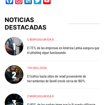
Facebook
Instagram
LinkedIn
Twitter
YouTube
NOTICIAS
DESTACADAS
CIBERSEGURIDAD
El 73% de las empresas en América Latina asegura que
el phishing sigue funcionando
TECNOLOGÍA
El tráfico hacia sitios de retail proveniente de
herramientas de GenAI creció cerca de 160%
CIBERSEGURIDAD
El 80% de los padres teme que la IA pueda utilizarse