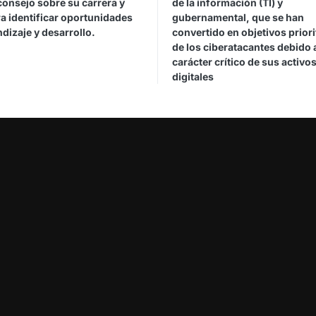
consejo sobre su carrera y
de la información (TI) y
a identificar oportunidades
gubernamental, que se han
dizaje y desarrollo.
convertido en objetivos priori
de los ciberatacantes debido 
carácter crítico de sus activo
digitales