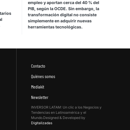
empleo y aportan cerca del 40 % del
PIB, según la OCDE. Sin embargo, la
tarios
transformación digital no consiste
al
simplemente en adquirir nuevas
s
herramientas tecnológicas.
Contacto
Quiénes somos
Mediakit
Newsletter
INVERSOR LATAM: Un clic a los Negocios y
Tendencias en Latinoamérica y el
Mundo.Designed & Developed by
Digitalizadas