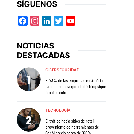
SÍGUENOS
Facebook
Instagram
LinkedIn
Twitter
YouTube
NOTICIAS
DESTACADAS
CIBERSEGURIDAD
El 73% de las empresas en América
Latina asegura que el phishing sigue
funcionando
TECNOLOGÍA
El tráfico hacia sitios de retail
proveniente de herramientas de
GenAI creció cerca de 160%