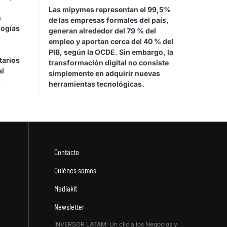
Las mipymes representan el 99,5%
s
de las empresas formales del país,
logías
generan alrededor del 79 % del
empleo y aportan cerca del 40 % del
PIB, según la OCDE. Sin embargo, la
tarios
transformación digital no consiste
al
simplemente en adquirir nuevas
s
herramientas tecnológicas.
Contacto
Quiénes somos
Mediakit
Newsletter
INVERSOR LATAM: Un clic a los Negocios y