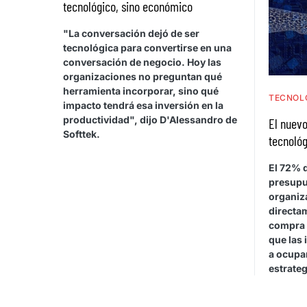
tecnológico, sino económico
"La conversación dejó de ser
tecnológica para convertirse en una
conversación de negocio. Hoy las
organizaciones no preguntan qué
herramienta incorporar, sino qué
TECNOL
impacto tendrá esa inversión en la
productividad", dijo D'Alessandro de
El nuevo
Softtek.
tecnológ
El 72% d
presupu
organiza
directa
compra 
que las 
a ocupar
estrateg