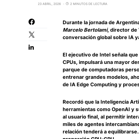
23 ABRIL, 2026
2 MINUTOS DE LECTURA
Durante la jornada de Argentin
Marcelo Bertolami
, director de
conversación global sobre IA 
El ejecutivo de Intel señala que
CPUs, impulsará una mayor dem
parque de computadoras person
entrenar grandes modelos, ahor
de IA Edge Computing y proces
Recordó que la Inteligencia Arti
herramientas como OpenAI y su
al usuario final, al permitir in
miles de agentes intercambiand
relación tenderá a equilibrarse. 