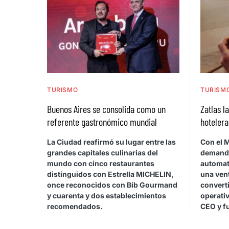
TURISMO
TURISM
Buenos Aires se consolida como un
Zatlas l
referente gastronómico mundial
hotelera
La Ciudad reafirmó su lugar entre las
Con el M
grandes capitales culinarias del
demanda 
mundo con cinco restaurantes
automati
distinguidos con Estrella MICHELIN,
una ven
once reconocidos con Bib Gourmand
convert
y cuarenta y dos establecimientos
operativ
recomendados.
CEO y f