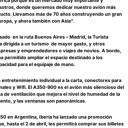
mérica porque es un mercado muy importante y
osotros, donde queremos dedicar nuestro avión más
ducto. Llevamos más de 70 años construyendo un gran
ropa, y ahora también con Asia”.
asado en la ruta Buenos Aires – Madrid, la Turista
 dirigida a un turismo de mayor gasto, y otros
esas y emprendedores o viajes de novios. A bordo,
ha permitido ampliar el espacio destinado a los
pacidad para el equipaje de mano.
entretenimiento individual a la carta, conectores para
nales y Wifi. El A350-900 es el avión más silencioso del
 de ventilación que mejora el nivel de humedad de la
ciento, y las ventanas son panorámicas.
350 en Argentina, Iberia ha lanzado una promoción
ue, hasta el 2 de abril, les permitirá comprar sus billetes