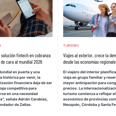
O
TURISMO
a solución fintech en cobranza
Viajes al exterior, crece la d
 de cara al mundial 2026
desde las economías regionale
undial en puerta y una
El viajero del interior planific
histórica por venir, la
viaja en grupo familiar y rese
zación financiera deja de ser
mayor anticipación para cong
taja competitiva para
precios. La internacionalizaci
irse en una necesidad
turismo comienza a reflejar e
a”, señala Adrián Carabias,
económico de provincias co
undador de Zatlas.
Neuquén, Córdoba y Santa Fe