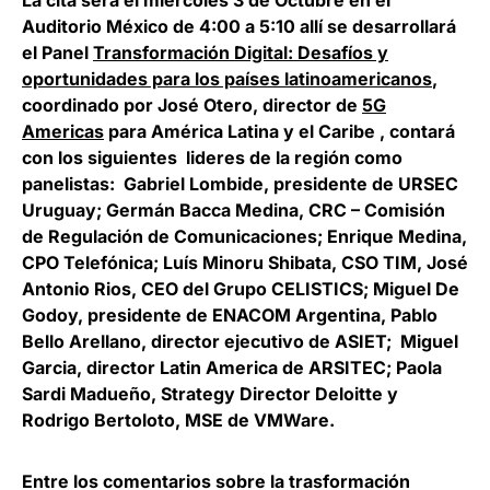
La cita será el miércoles 3 de Octubre en el
Auditorio México de 4:00 a 5:10 allí se desarrollará
el Panel
Transformación Digital: Desafíos y
oportunidades para los países latinoamericanos
,
coordinado por
José Otero,
director de
5G
Americas
para América Latina y el Caribe , contará
con los siguientes lideres de la región como
panelistas: Gabriel Lombide, presidente de URSEC
Uruguay; Germán Bacca Medina, CRC – Comisión
de Regulación de Comunicaciones; Enrique Medina,
CPO Telefónica; Luís Minoru Shibata, CSO TIM, José
Antonio Rios, CEO del Grupo CELISTICS; Miguel De
Godoy, presidente de ENACOM Argentina, Pablo
Bello Arellano, director ejecutivo de ASIET; Miguel
Garcia, director Latin America de ARSITEC; Paola
Sardi Madueño, Strategy Director Deloitte y
Rodrigo Bertoloto, MSE de VMWare.
Entre los comentarios sobre la trasformación